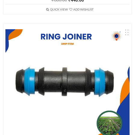
price
price
was:
is:
QUICK VIEW
ADD WISHLIST
₹880.00.
₹440.00.