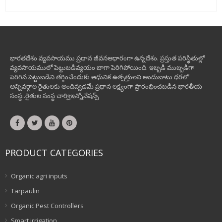
భారతదేశం వ్యవసాయము ప్రధాన జీవనఆధారంగా ఉన్నదేశం. ప్రస్తుత పరిస్థితుల్లో
వ్యవసాయములో పెట్టుబడివ్యయం బాగా పెరిగిపోయింది. ఇబ్బడి ముబ్బడిగా
పెరిగిన పెట్టుబడిని తగ్గించేందుకు ఆధునిక ఉత్పత్తులని అందుబాటు ధరలో
అన్నివర్గాల రైతులకు అందివ్వడమే ప్రధాన లక్ష్యంగా ప్రారంభించబడిన భారతీయ
సంస్థ..రైతుల సంస్థ చార్విఇన్నోవేషన్స్
PRODUCT CATEGORIES
Organic agri inputs
Tarpaulin
Organic Pest Controllers
Smart irrigation