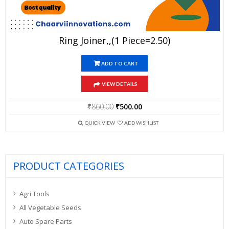
Ring Joiner,,(1 Piece=2.50)
ADD TO CART
VIEW DETAILS
Original
Current
₹
860.00
₹
500.00
price
price
was:
is:
QUICK VIEW
ADD WISHLIST
₹860.00.
₹500.00.
PRODUCT CATEGORIES
Agri Tools
All Vegetable Seeds
Auto Spare Parts