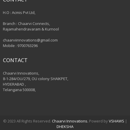
H.O : Acmis Pvt Ltd,
Branch : Chaarvi Connects,
Rajamahendravaram & Kurnool
chaarviinnovations@gmail.com
Mobile : 9700763296
CONTACT
Chaarvi Innovations,
8-1-284/OU/279, OU colony SHAIKPET,
HYDERABAD ,
Telangana 500008,
© 2023 All Rights Reserved.
Chaarvi Innovations.
Powerd by
VSHAWS
|
DHEKSHA