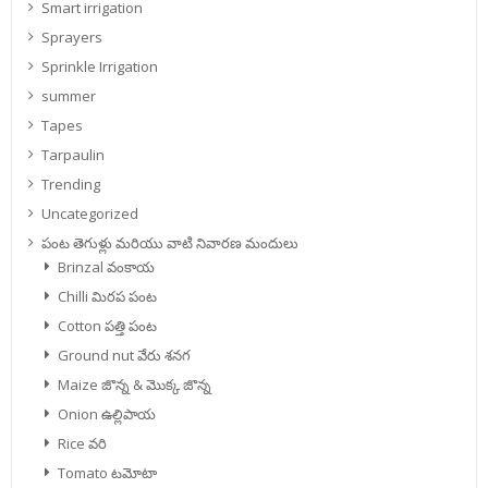
Smart irrigation
Sprayers
Sprinkle Irrigation
summer
Tapes
Tarpaulin
Trending
Uncategorized
పంట తెగుళ్లు మరియు వాటి నివారణ మందులు
Brinzal వంకాయ
Chilli మిరప పంట
Cotton పత్తి పంట
Ground nut వేరు శనగ
Maize జొన్న & మొక్క జొన్న
Onion ఉల్లిపాయ
Rice వరి
Tomato టమోటా