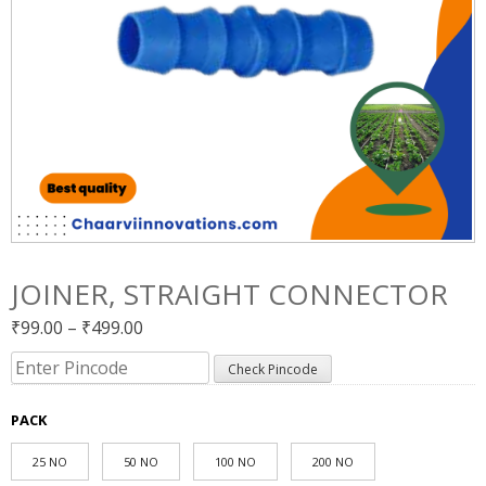
JOINER, STRAIGHT CONNECTOR
Price
₹
99.00
–
₹
499.00
range:
Check Pincode
₹99.00
through
PACK
₹499.00
25 NO
50 NO
100 NO
200 NO