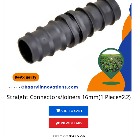
Straight Connectors/Joiners 16mm(1 Piece=2.2)
ADD TO CART
VIEW DETAILS
Original
Current
₹
880.00
₹
440.00