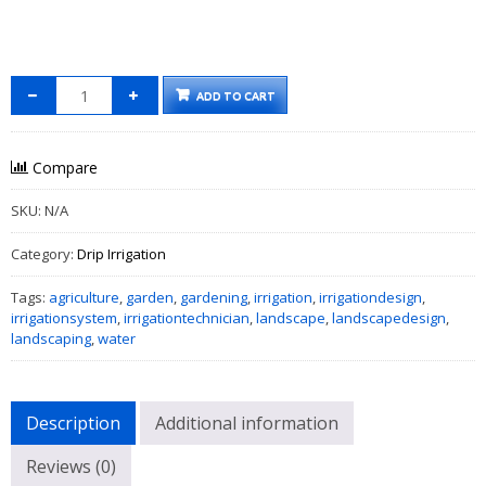
ADD TO CART
Compare
SKU:
N/A
Category:
Drip Irrigation
Tags:
agriculture
,
garden
,
gardening
,
irrigation
,
irrigationdesign
,
irrigationsystem
,
irrigationtechnician
,
landscape
,
landscapedesign
,
landscaping
,
water
Description
Additional information
Reviews (0)