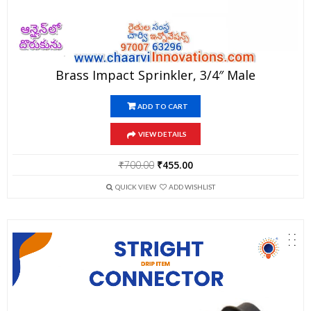
Brass Impact Sprinkler, 3/4″ Male
ADD TO CART
VIEW DETAILS
Original
Current
₹
700.00
₹
455.00
price
price
was:
is:
QUICK VIEW
ADD WISHLIST
₹700.00.
₹455.00.