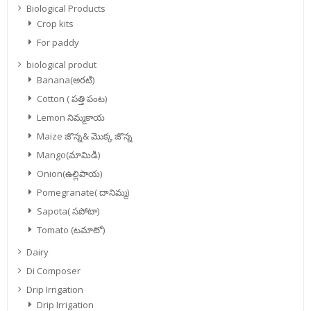
Biological Products
Crop kits
For paddy
biological produt
Banana(అరటి)
Cotton ( పత్తి పంట)
Lemon నిమ్మకాయ
Maize జొన్న& మొక్క జొన్న
Mango(మామిడి)
Onion(ఉల్లిపాయ)
Pomegranate( దానిమ్మ)
Sapota( సపోటా)
Tomato (టమాటో)
Dairy
Di Composer
Drip Irrigation
Drip Irrigation