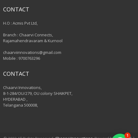
CONTACT
H.O : Acmis Pvt Ltd,
Branch : Chaarvi Connects,
Rajamahendravaram & Kurnool
chaarviinnovations@gmail.com
Mobile : 9700763296
CONTACT
Chaarvi Innovations,
8-1-284/OU/279, OU colony SHAIKPET,
HYDERABAD ,
Telangana 500008,
1