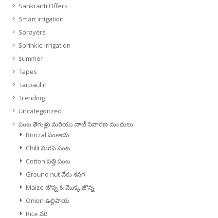
Sankranti Offers
Smart irrigation
Sprayers
Sprinkle Irrigation
summer
Tapes
Tarpaulin
Trending
Uncategorized
పంట తెగుళ్లు మరియు వాటి నివారణ మందులు
Brinzal వంకాయ
Chilli మిరప పంట
Cotton పత్తి పంట
Ground nut వేరు శనగ
Maize జొన్న & మొక్క జొన్న
Onion ఉల్లిపాయ
Rice వరి