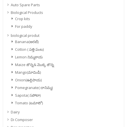
Auto Spare Parts
Biological Products
Crop kits
For paddy
biological produt
Banana(అరటి)
Cotton ( పత్తి పంట)
Lemon నిమ్మకాయ
Maize జొన్న& మొక్క జొన్న
Mango(మామిడి)
Onion(ఉల్లిపాయ)
Pomegranate( దానిమ్మ)
Sapota( సపోటా)
Tomato (టమాటో)
Dairy
Di Composer