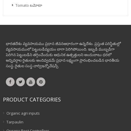
Tomato టమోటా
భారతదేశం వ్యవసాయము ప్రధాన జీవనఆధారంగా ఉన్నదేశం. ప్రస్తుత పరిస్థితుల్లో
వ్యవసాయములో పెట్టుబడివ్యయం బాగా పెరిగిపోయింది. ఇబ్బడి ముబ్బడిగా
పెరిగిన పెట్టుబడిని తగ్గించేందుకు ఆధునిక ఉత్పత్తులని అందుబాటు ధరలో
అన్నివర్గాల రైతులకు అందివ్వడమే ప్రధాన లక్ష్యంగా ప్రారంభించబడిన భారతీయ
సంస్థ..రైతుల సంస్థ చార్విఇన్నోవేషన్స్
PRODUCT CATEGORIES
Organic agri inputs
Tarpaulin
Organic Pest Controllers