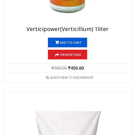
Verticipower(Verticillium) 1liter
ADD TO CART
VIEW DETAILS
Original
Current
₹
900.00
₹
450.00
price
price
was:
is:
QUICK VIEW
ADD WISHLIST
₹900.00.
₹450.00.