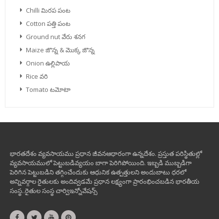
Chilli మిరప పంట
Cotton పత్తి పంట
Ground nut వేరు శనగ
Maize జొన్న & మొక్క జొన్న
Onion ఉల్లిపాయ
Rice వరి
Tomato టమోటా
భారతదేశం వ్యవసాయము ప్రధాన జీవనఆధారంగా ఉన్నదేశం. ప్రస్తుత పరిస్థితుల్లో
వ్యవసాయములో పెట్టుబడివ్యయం బాగా పెరిగిపోయింది. ఇబ్బడి ముబ్బడిగా
పెరిగిన పెట్టుబడిని తగ్గించేందుకు ఆధునిక ఉత్పత్తులని అందుబాటు ధరలో
అన్నివర్గాల రైతులకు అందివ్వడమే ప్రధాన లక్ష్యంగా ప్రారంభించబడిన భారతీయ
సంస్థ..రైతుల సంస్థ చార్విఇన్నోవేషన్స్