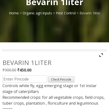
Bevarin 1liter
Home
>
Organic agri inputs
>
Pest Control
> Bevarin 1liter
BEVARIN 1LITER
Original
Current
₹
900.00
₹
450.00
price
price
Check Pincode
was:
is:
Controls white fly, egg emerging stage or 1st instar
₹900.00.
₹450.00.
stage of caterpillars
Recommended crops: for all vegetable crops, field crops,
tuber crops, plantation , floriculture and leguminous