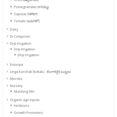
Pomegranate( దానిమ్మ)
Sapota( సపోటా)
Tomato (టమాటో)
Dairy
Di Composer
Drip Irrigation
Drip Irrigation
Drip Irrigation
Entoripe
Linga karshak Buttalu - లింగాకర్షక బుట్టలు
Microbs
Nursery
Mulching film
Organic agri inputs
Fertilizers
Growth Promoters