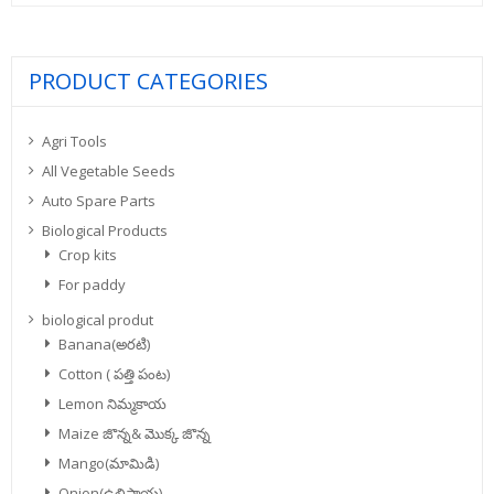
₹580.00.
₹243.00.
PRODUCT CATEGORIES
Agri Tools
All Vegetable Seeds
Auto Spare Parts
Biological Products
Crop kits
For paddy
biological produt
Banana(అరటి)
Cotton ( పత్తి పంట)
Lemon నిమ్మకాయ
Maize జొన్న& మొక్క జొన్న
Mango(మామిడి)
Onion(ఉల్లిపాయ)