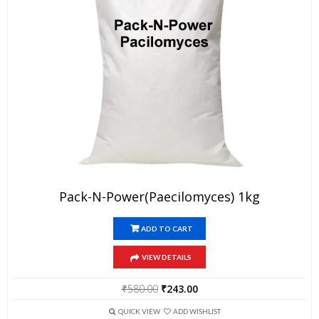
Pack-N-Power(Paecilomyces) 1kg
ADD TO CART
VIEW DETAILS
Original
Current
₹
580.00
₹
243.00
price
price
was:
is:
QUICK VIEW
ADD WISHLIST