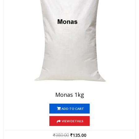
Monas 1kg
ADD TO CART
VIEW DETAILS
Original
Current
₹
380.00
₹
135.00