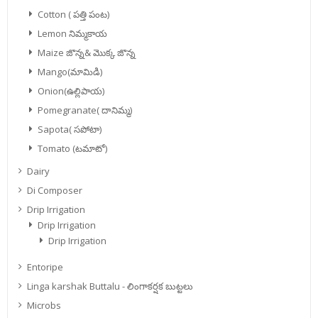
Cotton ( పత్తి పంట)
Lemon నిమ్మకాయ
Maize జొన్న& మొక్క జొన్న
Mango(మామిడి)
Onion(ఉల్లిపాయ)
Pomegranate( దానిమ్మ)
Sapota( సపోటా)
Tomato (టమాటో)
Dairy
Di Composer
Drip Irrigation
Drip Irrigation
Drip Irrigation
Entoripe
Linga karshak Buttalu - లింగాకర్షక బుట్టలు
Microbs