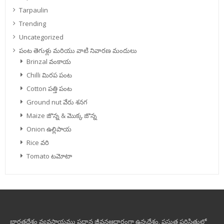
Tarpaulin
Trending
Uncategorized
పంట తెగుళ్లు మరియు వాటి నివారణ మందులు
Brinzal వంకాయ
Chilli మిరప పంట
Cotton పత్తి పంట
Ground nut వేరు శనగ
Maize జొన్న & మొక్క జొన్న
Onion ఉల్లిపాయ
Rice వరి
Tomato టమోటా
భారతదేశం వ్యవసాయము ప్రధాన జీవనఆధారంగా ఉన్నదేశం. ప్రస్తుత పరిస్థితుల్లో