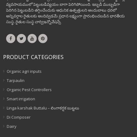
వ్యవసాయములో పెట్టుబడివ్యయం బాగా పెరిగిపోయింది. ఇబ్బడి ముబ్బడిగా
పెరిగిన పెట్టుబడిని తగ్గించేందుకు ఆధునిక ఉత్పత్తులని అందుబాటు ధరలో
అన్నివర్గాల రైతులకు అందివ్వడమే ప్రధాన లక్ష్యంగా ప్రారంభించబడిన భారతీయ
సంస్థ..రైతుల సంస్థ చార్విఇన్నోవేషన్స్
PRODUCT CATEGORIES
Organic agri inputs
Tarpaulin
Organic Pest Controllers
Smart irrigation
Linga karshak Buttalu – లింగాకర్షక బుట్టలు
Di Composer
Dairy