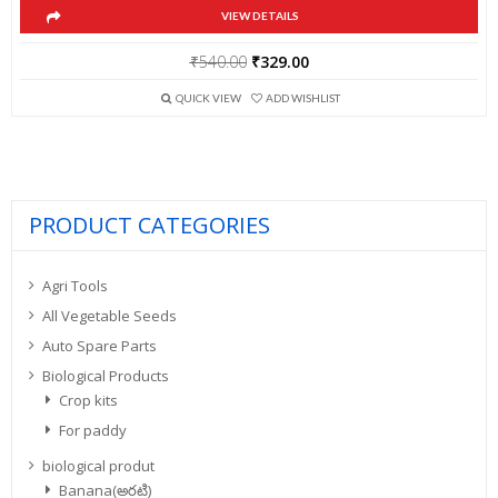
VIEW DETAILS
Original
Current
₹
540.00
₹
329.00
price
price
QUICK VIEW
ADD WISHLIST
was:
is:
₹540.00.
₹329.00.
PRODUCT CATEGORIES
Agri Tools
All Vegetable Seeds
Auto Spare Parts
Biological Products
Crop kits
For paddy
biological produt
Banana(అరటి)