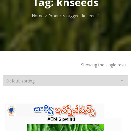
Tag:
knseeds
Home
> Products tagged “knseeds”
Showing the single result