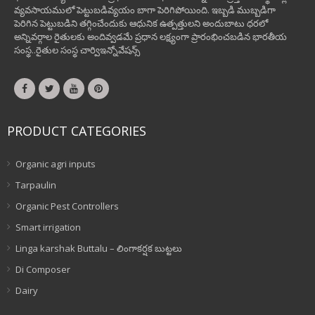
వ్యవసాయములో పెట్టుబడివ్యయం బాగా పెరిగిపోయింది. ఇబ్బడి ముబ్బడిగా
పెరిగిన పెట్టుబడిని తగ్గించేందుకు ఆధునిక ఉత్పత్తులని అందుబాటు ధరలో
అన్నివర్గాల రైతులకు అందివ్వడమే ప్రధాన లక్ష్యంగా ప్రారంభించబడిన భారతీయ
సంస్థ..రైతుల సంస్థ చార్విఇన్నోవేషన్స్
PRODUCT CATEGORIES
Organic agri inputs
Tarpaulin
Organic Pest Controllers
Smart irrigation
Linga karshak Buttalu – లింగాకర్షక బుట్టలు
Di Composer
Dairy