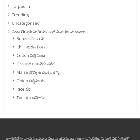
Tarpaulin
Trending
Uncategorized
పంట తెగుళ్లు మరియు వాటి నివారణ మందులు
Brinzal వంకాయ
Chilli మిరప పంట
Cotton పత్తి పంట
Ground nut వేరు శనగ
Maize జొన్న & మొక్క జొన్న
Onion ఉల్లిపాయ
Rice వరి
Tomato టమోటా
భారతదేశం వ్యవసాయము ప్రధాన జీవనఆధారంగా ఉన్నదేశం. ప్రస్తుత పరిస్థితుల్లో