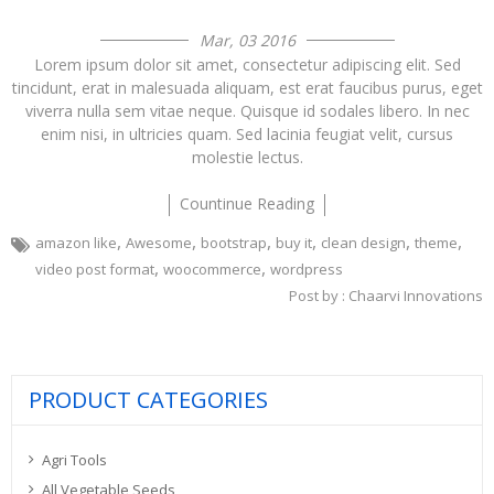
Mar, 03 2016
Lorem ipsum dolor sit amet, consectetur adipiscing elit. Sed
tincidunt, erat in malesuada aliquam, est erat faucibus purus, eget
viverra nulla sem vitae neque. Quisque id sodales libero. In nec
enim nisi, in ultricies quam. Sed lacinia feugiat velit, cursus
molestie lectus.
Countinue Reading
,
,
,
,
,
,
amazon like
Awesome
bootstrap
buy it
clean design
theme
,
,
video post format
woocommerce
wordpress
Post by :
Chaarvi Innovations
PRODUCT CATEGORIES
Agri Tools
All Vegetable Seeds