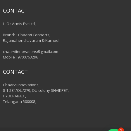
CONTACT
H.O : Acmis Pvt Ltd,
Branch : Chaarvi Connects,
Rajamahendravaram & Kurnool
chaarviinnovations@gmail.com
Mobile : 9700763296
CONTACT
Chaarvi Innovations,
8-1-284/OU/279, OU colony SHAIKPET,
HYDERABAD ,
Telangana 500008,
1