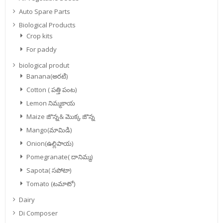
Auto Spare Parts
Biological Products
Crop kits
For paddy
biological produt
Banana(అరటి)
Cotton ( పత్తి పంట)
Lemon నిమ్మకాయ
Maize జొన్న& మొక్క జొన్న
Mango(మామిడి)
Onion(ఉల్లిపాయ)
Pomegranate( దానిమ్మ)
Sapota( సపోటా)
Tomato (టమాటో)
Dairy
Di Composer