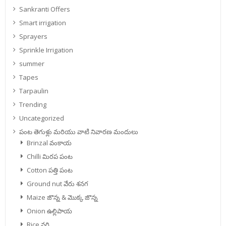
Sankranti Offers
Smart irrigation
Sprayers
Sprinkle Irrigation
summer
Tapes
Tarpaulin
Trending
Uncategorized
పంట తెగుళ్లు మరియు వాటి నివారణ మందులు
Brinzal వంకాయ
Chilli మిరప పంట
Cotton పత్తి పంట
Ground nut వేరు శనగ
Maize జొన్న & మొక్క జొన్న
Onion ఉల్లిపాయ
Rice వరి