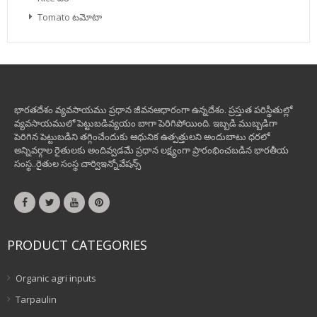
Tomato టమోటా
భారతదేశం వ్యవసాయము ప్రధాన జీవనఆధారంగా ఉన్నదేశం. ప్రస్తుత పరిస్థితుల్లో
వ్యవసాయములో పెట్టుబడివ్యయం బాగా పెరిగిపోయింది. ఇబ్బడి ముబ్బడిగా
పెరిగిన పెట్టుబడిని తగ్గించేందుకు ఆధునిక ఉత్పత్తులని అందుబాటు ధరలో
అన్నివర్గాల రైతులకు అందివ్వడమే ప్రధాన లక్ష్యంగా ప్రారంభించబడిన భారతీయ
సంస్థ..రైతుల సంస్థ చార్విఇన్నోవేషన్స్
PRODUCT CATEGORIES
Organic agri inputs
Tarpaulin