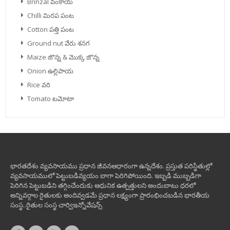
Brinzal వంకాయ
Chilli మిరప పంట
Cotton పత్తి పంట
Ground nut వేరు శనగ
Maize జొన్న & మొక్క జొన్న
Onion ఉల్లిపాయ
Rice వరి
Tomato టమోటా
భారతదేశం వ్యవసాయము ప్రధాన జీవనఆధారంగా ఉన్నదేశం. ప్రస్తుత పరిస్థితుల్లో
వ్యవసాయములో పెట్టుబడివ్యయం బాగా పెరిగిపోయింది. ఇబ్బడి ముబ్బడిగా
పెరిగిన పెట్టుబడిని తగ్గించేందుకు ఆధునిక ఉత్పత్తులని అందుబాటు ధరలో
అన్నివర్గాల రైతులకు అందివ్వడమే ప్రధాన లక్ష్యంగా ప్రారంభించబడిన భారతీయ
సంస్థ..రైతుల సంస్థ చార్విఇన్నోవేషన్స్