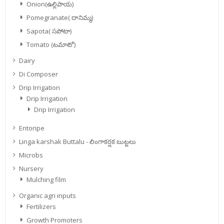
Onion(ఉల్లిపాయ)
Pomegranate( దానిమ్మ)
Sapota( సపోటా)
Tomato (టమాటో)
Dairy
Di Composer
Drip Irrigation
Drip Irrigation
Drip Irrigation
Entoripe
Linga karshak Buttalu - లింగాకర్షక బుట్టలు
Microbs
Nursery
Mulching film
Organic agri inputs
Fertilizers
Growth Promoters