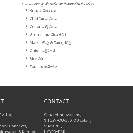
పంట తెగుళ్లు మరియు వాటి నివారణ మందులు
Brinzal వంకాయ
Chilli మిరప పంట
Cotton పత్తి పంట
Ground nut వేరు శనగ
Maize జొన్న & మొక్క జొన్న
Onion ఉల్లిపాయ
Rice వరి
Tomato టమోటా
CT
CONTACT
Pvt Ltd,
Chaarvi Innovations,
8-1-284/OU/279, OU colony
aarvi Connects,
SHAIKPET,
dravaram & Kurnool
HYDERABAD ,