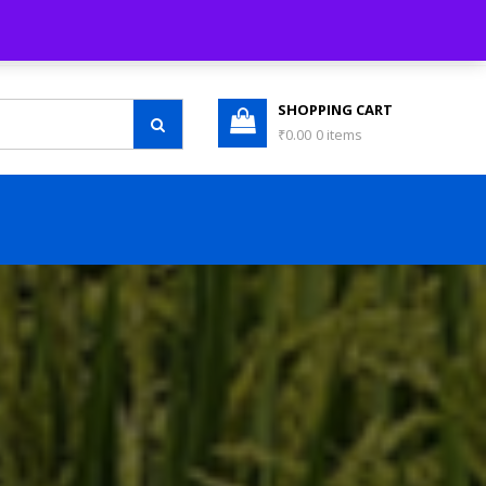
LOGIN / REGISTER
WISHLIST (0)
SHOPPING CART
₹0.00
0 items