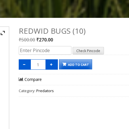
REDWID BUGS (10)
Original
Current
₹
500.00
₹
270.00
price
price
Check Pincode
was:
is:
₹500.00.
₹270.00.
ADD TO CART
Compare
Category:
Predators