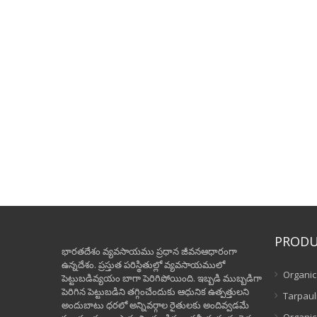
PRODU
భారతదేశం వ్యవసాయము ప్రధాన జీవనఆధారంగా
ఉన్నదేశం. ప్రస్తుత పరిస్థితుల్లో వ్యవసాయములో
Organic 
పెట్టుబడివ్యయం బాగా పెరిగిపోయింది. ఇబ్బడి ముబ్బడిగా
పెరిగిన పెట్టుబడిని తగ్గించేందుకు ఆధునిక ఉత్పత్తులని
Tarpaul
అందుబాటు ధరలో అన్నివర్గాల రైతులకు అందివ్వడమే