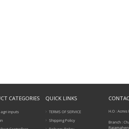
CT CATEGORIES
QUICK LINKS
CONTA
H.O : Acmis 
agri inputs
TERMS OF SERVICE
in
Shipping Policy
Branch : Ch
Rajamahen