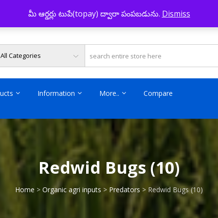
మీ ఆర్డర్లు టుపే(topay) ద్వారా పంపబడును.
Dismiss
ARVI INNOVATIONS
 for your Agriculture and Aqua Needs
ucts
Information
More..
Compare
Redwid Bugs (10)
Home
>
Organic agri inputs
>
Predators
> Redwid Bugs (10)