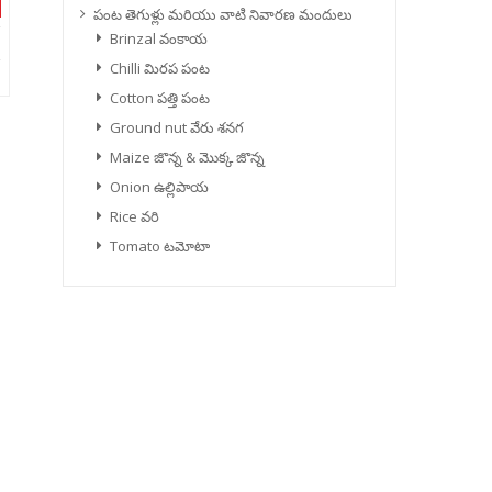
పంట తెగుళ్లు మరియు వాటి నివారణ మందులు
Brinzal వంకాయ
Chilli మిరప పంట
Cotton పత్తి పంట
Ground nut వేరు శనగ
Maize జొన్న & మొక్క జొన్న
Onion ఉల్లిపాయ
Rice వరి
Tomato టమోటా