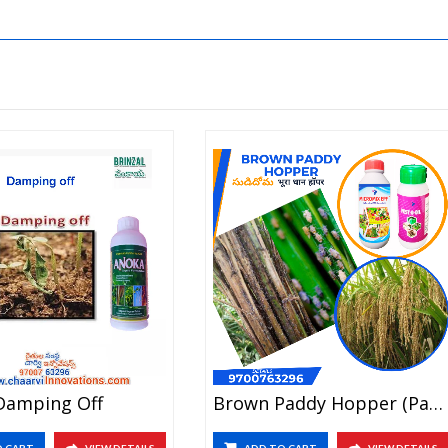
Damping Off
Brown Paddy Hopper (Paddy) సుడిదోమ
O CART
VIEW DETAILS
ADD TO CART
VIEW DETAILS