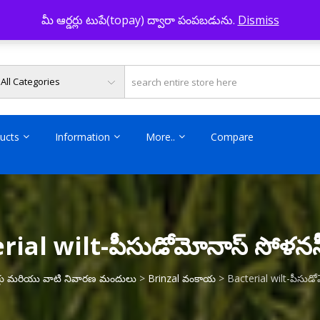
మీ ఆర్డర్లు టుపే(topay) ద్వారా పంపబడును.
Dismiss
ARVI INNOVATIONS
 for your Agriculture and Aqua Needs
ucts
Information
More..
Compare
rial wilt-పీసుడోమోనాస్ సోళనస
్లు మరియు వాటి నివారణ మందులు
>
Brinzal వంకాయ
> Bacterial wilt-పీసుడ