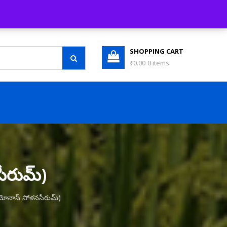
LOGIN / REGISTER
WISHLIST (0)
SHOPPING CART
₹0.00
0 items
ీరుమ్)
ోమోనాస్ సోళనసీరుమ్)