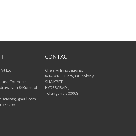
CT
CONTACT
Pvt Ltd,
Chaarvi Innovations,
8-1-284/OU/279, OU colony
aarvi Connects,
SHAIKPET,
dravaram & Kurnool
HYDERABAD ,
Telangana 500008,
ovations@gmail.com
00763296