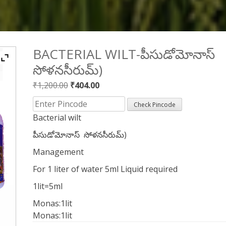
BACTERIAL WILT-పీసుడోమోనాస్
సోళనసీరుమ్)
Original
Current
₹
1,200.00
₹
404.00
price
price
Check Pincode
was:
is:
Bacterial wilt
₹1,200.00.
₹404.00.
పీసుడోమోనాస్ సోళనసీరుమ్)
Management
For 1 liter of water 5ml Liquid required
1lit=5ml
Monas:1lit
Monas:1lit