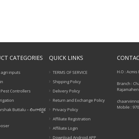
CT CATEGORIES
QUICK LINKS
CONTA
H.O : Acmis 
agri inputs
TERMS OF SERVICE
in
Shipping Policy
Branch : Ch
Rajamahen
 Pest Controllers
Delivery Policy
rigation
Return and Exchange Policy
chaarviinn
Mobile : 97
rshak Buttalu – లింగాకర్షక
Privacy Policy
Affiliate Registration
poser
Affiliate Login
Download Android APP