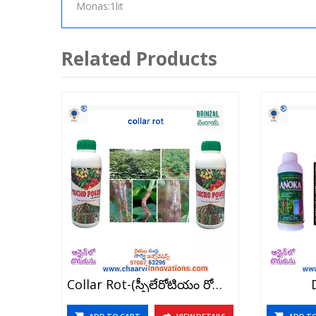
Monas:1lit
Related Products
Collar Rot-(స్సీలేరోటియం రోల్ఫీస్య్)
ADD TO CART
VIEW DETAILS
ADD T