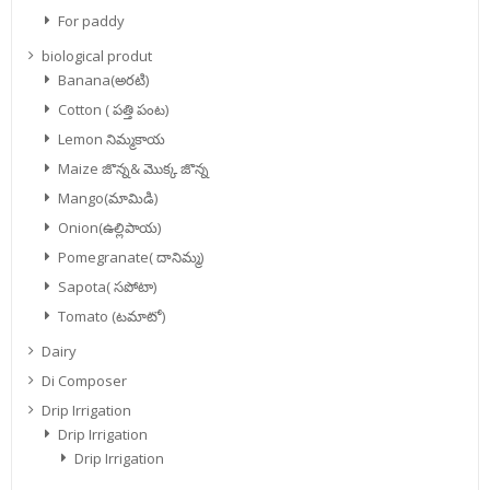
For paddy
biological produt
Banana(అరటి)
Cotton ( పత్తి పంట)
Lemon నిమ్మకాయ
Maize జొన్న& మొక్క జొన్న
Mango(మామిడి)
Onion(ఉల్లిపాయ)
Pomegranate( దానిమ్మ)
Sapota( సపోటా)
Tomato (టమాటో)
Dairy
Di Composer
Drip Irrigation
Drip Irrigation
Drip Irrigation