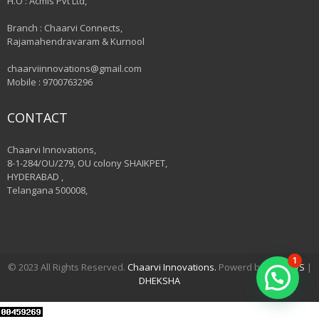
H.O : Acmis Pvt Ltd,
Branch : Chaarvi Connects,
Rajamahendravaram & Kurnool
chaarviinnovations@gmail.com
Mobile : 9700763296
CONTACT
Chaarvi Innovations,
8-1-284/OU/279, OU colony SHAIKPET,
HYDERABAD ,
Telangana 500008,
1
© 2023 All Rights Reserved.
Chaarvi Innovations.
Powerd by
VSHAWS
|
DHEKSHA