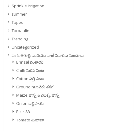
Sprinkle Irrigation
summer
Tapes
Tarpaulin
Trending
Uncategorized
పంట తెగుళ్లు మరియు వాటి నివారణ మందులు
Brinzal వంకాయ
Chilli మిరప పంట
Cotton పత్తి పంట
Ground nut వేరు శనగ
Maize జొన్న & మొక్క జొన్న
Onion ఉల్లిపాయ
Rice వరి
Tomato టమోటా