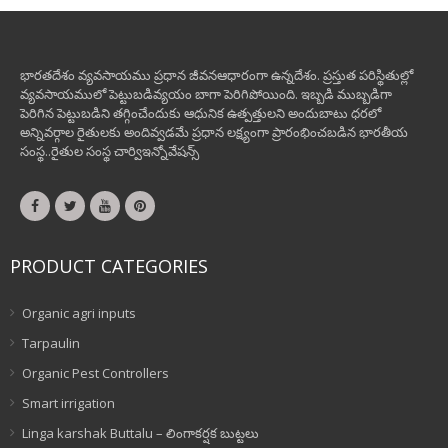
భారతదేశం వ్యవసాయము ప్రధాన జీవనఆధారంగా ఉన్నదేశం. ప్రస్తుత పరిస్థితుల్లో
వ్యవసాయములో పెట్టుబడివ్యయం బాగా పెరిగిపోయింది. ఇబ్బడి ముబ్బడిగా
పెరిగిన పెట్టుబడిని తగ్గించేందుకు ఆధునిక ఉత్పత్తులని అందుబాటు ధరలో
అన్నివర్గాల రైతులకు అందివ్వడమే ప్రధాన లక్ష్యంగా ప్రారంభించబడిన భారతీయ
సంస్థ..రైతుల సంస్థ చార్విఇన్నోవేషన్స్
PRODUCT CATEGORIES
Organic agri inputs
Tarpaulin
Organic Pest Controllers
Smart irrigation
Linga karshak Buttalu – లింగాకర్షక బుట్టలు