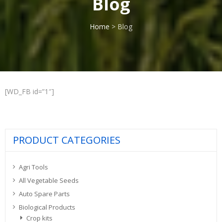
Blog
Home
>
Blog
[WD_FB id=”1″]
PRODUCT CATEGORIES
Agri Tools
All Vegetable Seeds
Auto Spare Parts
Biological Products
Crop kits